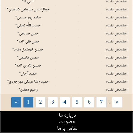
مشخص نشده !
*بی نا +
مشخص نشده !
*جما‌ل‌الدین سلیمانی کیاسری
مشخص نشده !
*حامد پوررستمی
مشخص نشده !
*حبیب الله نجفی
مشخص نشده !
*حسن صادقی
مشخص نشده !
*حسن نقی زاده
مشخص نشده !
*حسین خوشدل مفرد
مشخص نشده !
*حسین قاسمی
مشخص نشده !
*حسین اژدری زاده
مشخص نشده !
*حمید آریان
مشخص نشده !
*حمید رضا عبدلی مهرجردی
مشخص نشده !
*رحیم دهقان
«
1
2
3
4
5
6
7
»
::
درباره ما
عضویت
تماس با ما