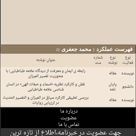
:: فهرست عملکرد : محمد جعفری
نوع
نوع
شماره
عنوان نوشته
فعالیت
نوشته
سند
رابطه ی ایمان و معرفت از دیدگاه علامه طباطبایی؛ با
نویسنده
مقاله
محوریت تفسیر المیزان
پایان
نقش و کارکرد نظریه «اسماء و صفات الهی» در انسان
دانشجو
نامه
شناسی علامه طباطبایی
بررسی تطبیقی کارکرد سیاق در المیزان و التفسیر الحدیث
نویسنده
مقاله
در ارزیابی روایات
درباره ما
عضویت
تماس با ما
جهت عضویت در خبرنامه،اطلاع از تازه ترین